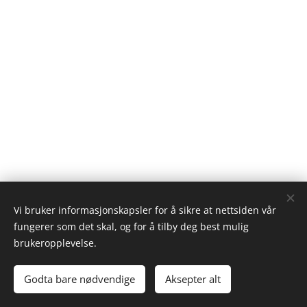
Vi bruker informasjonskapsler for å sikre at nettsiden vår
fungerer som det skal, og for å tilby deg best mulig
brukeropplevelse.
© 2022 Worlds Collide. Alle rettigheter forbeholdt.
Godta bare nødvendige
Aksepter alt
Informasjonskapsler